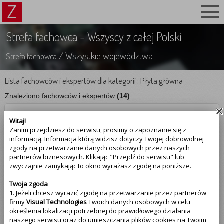
Strefa fachowca - Wszyscy z całej Polski
/ Wszystkie województwa
Strefa fachowca
Lista fachowców i ekspertów dla kategorii : Płyta główna
Znaleziono fachowców i ekspertów
(14)
PRO-Admin obsługa informatyczna firm i
Witaj!
instytucji!
Zanim przejdziesz do serwisu, prosimy o zapoznanie się z
informacją. Informacja którą widzisz dotyczy Twojej dobrowolnej
☆☆☆☆☆
zgody na przetwarzanie danych osobowych przez naszych
(0.00)
Opinii
:
0
partnerów biznesowych. Klikając "Przejdź do serwisu" lub
zwyczajnie zamykając to okno wyrażasz zgodę na poniższe.
91-885-55-55
Twoja zgoda
preferowany kontakt : 8 - 16
1. Jeżeli chcesz wyrazić zgodę na przetwarzanie przez partnerów
661-247-291
firmy
Visual Technologies
Twoich danych osobowych w celu
określenia lokalizacji potrzebnej do prawidłowego działania
preferowany kontakt : 8 - 16
naszego serwisu oraz do umieszczania plików cookies na Twoim