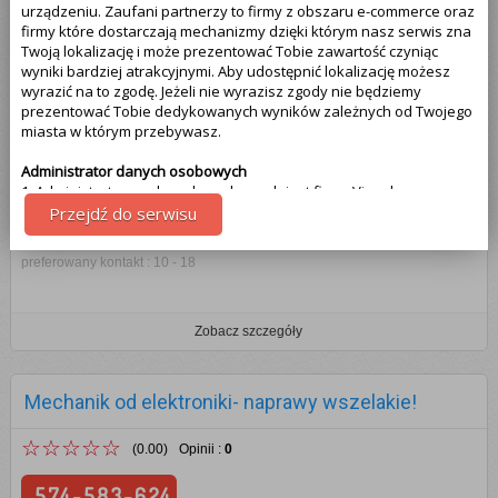
urządzeniu. Zaufani partnerzy to firmy z obszaru e-commerce oraz
Stargard
firmy które dostarczają mechanizmy dzięki którym nasz serwis zna
Os. Zachód
Twoją lokalizację i może prezentować Tobie zawartość czyniąc
Zobacz szczegóły
wyniki bardziej atrakcyjnymi. Aby udostępnić lokalizację możesz
wyrazić na to zgodę. Jeżeli nie wyrazisz zgody nie będziemy
prezentować Tobie dedykowanych wyników zależnych od Twojego
miasta w którym przebywasz.
Krystian Graba
Administrator danych osobowych
☆☆☆☆☆
(0.00)
Opinii
:
0
1. Administratorem danych osobowych jest firma Visual
Technologies, więcej informacji na temat naszej firmy znajdziesz na
Przejdź do serwisu
782-873-044
samym dole strony - klikając na link kontakt. Pamiętaj że Twoja
zgoda może być w każdej chwili cofnięta. Jeżeli wyrażasz zgodę, o
preferowany kontakt : 10 - 18
którą wyżej prosimy, administratorami Twoich danych osobowych
będą także partnerzy. Lista partnerów jest dostępna w polityce
prywatności serwisu.
Zobacz szczegóły
Cel przetwarzania danych
1.Celem przetwarzania danych jest dostosowanie treści serwisu do
tego co aktualnie oglądasz. Więcej szczegółowych informacji
Mechanik od elektroniki- naprawy wszelakie!
odnajdziesz w polityce prywatności naszego serwisu na samym
dole - link polityka prywatności.
☆☆☆☆☆
(0.00)
Opinii
:
0
Uprawnienia z tytułu przetwarzania danych
574-583-624
Przysługują Tobie następujące uprawnienia z tytułu przetwarzania