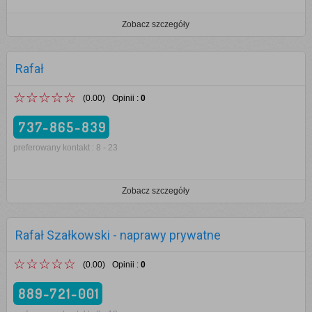
Zobacz szczegóły
Rafał
☆☆☆☆☆
(0.00)
Opinii
:
0
737-865-839
preferowany kontakt : 8 - 23
Zobacz szczegóły
Rafał Szałkowski - naprawy prywatne
☆☆☆☆☆
(0.00)
Opinii
:
0
889-721-001