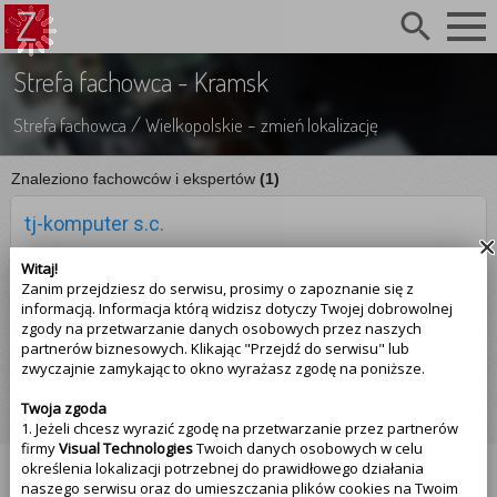
search
Strefa fachowca - Kramsk
/
-
Strefa fachowca
Wielkopolskie
zmień lokalizację
Znaleziono fachowców i ekspertów
(1)
tj-komputer s.c.
☆☆☆☆☆
Witaj!
(0.00)
Opinii
:
0
Zanim przejdziesz do serwisu, prosimy o zapoznanie się z
informacją. Informacja którą widzisz dotyczy Twojej dobrowolnej
508-178-844
zgody na przetwarzanie danych osobowych przez naszych
partnerów biznesowych. Klikając "Przejdź do serwisu" lub
Kramsk
zwyczajnie zamykając to okno wyrażasz zgodę na poniższe.
Pogorzelna 9
Zobacz szczegóły
Twoja zgoda
1. Jeżeli chcesz wyrazić zgodę na przetwarzanie przez partnerów
firmy
Visual Technologies
Twoich danych osobowych w celu
określenia lokalizacji potrzebnej do prawidłowego działania
ZEPSUTE.PL
naszego serwisu oraz do umieszczania plików cookies na Twoim