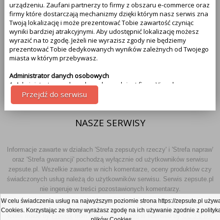
urządzeniu. Zaufani partnerzy to firmy z obszaru e-commerce oraz
firmy które dostarczają mechanizmy dzięki którym nasz serwis zna
REKLAMA
Twoją lokalizację i może prezentować Tobie zawartość czyniąc
wyniki bardziej atrakcyjnymi. Aby udostępnić lokalizację możesz
wyrazić na to zgodę. Jeżeli nie wyrazisz zgody nie będziemy
SOCIAL MEDIA
prezentować Tobie dedykowanych wyników zależnych od Twojego
miasta w którym przebywasz.
DLA FACHOWCÓW
Administrator danych osobowych
1. Administratorem danych osobowych jest firma Visual
Technologies, więcej informacji na temat naszej firmy znajdziesz na
Przejdź do serwisu
DLA UŻYTKOWNIKÓW
samym dole strony - klikając na link kontakt. Pamiętaj że Twoja
zgoda może być w każdej chwili cofnięta. Jeżeli wyrażasz zgodę, o
którą wyżej prosimy, administratorami Twoich danych osobowych
NASZE SERWISY
będą także partnerzy. Lista partnerów jest dostępna w polityce
prywatności serwisu.
Informacje zawarte w działach 'Strefa zepsutych rzeczy' i 'Strefa napraw'
Cel przetwarzania danych
oraz 'Strefa gwarancji' pochodzą wyłącznie od użytkowników serwisu
1.Celem przetwarzania danych jest dostosowanie treści serwisu do
zepsute.pl. Wszelkie zawarte w nich komentarze, oceny produktów czy
tego co aktualnie oglądasz. Więcej szczegółowych informacji
świadczonych usług należą do użytkowników serwisu. Serwis zepsute.pl
odnajdziesz w polityce prywatności naszego serwisu na samym
nie ingeruje w treści pozostawionych komentarzy.
dole - link polityka prywatności.
W celu świadczenia usług na najwyższym poziomie strona https://zepsute.pl używ
Uprawnienia z tytułu przetwarzania danych
Cookies. Korzystając ze strony wyrażasz zgodę na ich używanie zgodnie z polityk
Icons made by
Freepik
from
www.flaticon.com
is licensed by
CC 3.0 BY
Przysługują Tobie następujące uprawnienia z tytułu przetwarzania
plików Cookies