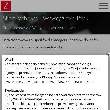
Strefa fachowca - Wszyscy z całej Polski
/ Wszystkie województwa
Strefa fachowca
Lista fachowców i ekspertów dla kategorii : Maszynki do lodów
Znaleziono fachowców i ekspertów
(1)
Elektryk
Witaj!
Zanim przejdziesz do serwisu, prosimy o zapoznanie się z
☆☆☆☆☆
(0.00)
Opinii
:
0
informacją. Informacja którą widzisz dotyczy Twojej dobrowolnej
zgody na przetwarzanie danych osobowych przez naszych
668-353-446
partnerów biznesowych. Klikając "Przejdź do serwisu" lub
zwyczajnie zamykając to okno wyrażasz zgodę na poniższe.
preferowany kontakt : 10 - 14
Twoja zgoda
1. Jeżeli chcesz wyrazić zgodę na przetwarzanie przez partnerów
firmy
Visual Technologies
Twoich danych osobowych w celu
Zobacz szczegóły
określenia lokalizacji potrzebnej do prawidłowego działania
naszego serwisu oraz do umieszczania plików cookies na Twoim