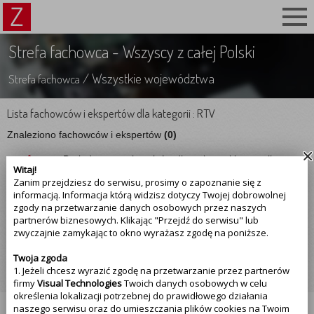
Strefa fachowca - Wszyscy z całej Polski
/ Wszystkie województwa
Strefa fachowca
Lista fachowców i ekspertów dla kategorii : RTV
Znaleziono fachowców i ekspertów
(0)
Brak dostępnych wpisów dla wybranej kategorii oraz
Witaj!
filtrów. Zmień dostępne filtry aby zobaczyć inne
wpisy.
Zanim przejdziesz do serwisu, prosimy o zapoznanie się z
informacją. Informacja którą widzisz dotyczy Twojej dobrowolnej
Ta kategoria była przeglądana
608
razy, jeżeli jesteś
zgody na przetwarzanie danych osobowych przez naszych
fachowcem z podanej kategorii, kliknij przycisk
partnerów biznesowych. Klikając "Przejdź do serwisu" lub
poniżej
zwyczajnie zamykając to okno wyrażasz zgodę na poniższe.
Jestem fachowcem i chcę się
Twoja zgoda
zarejestrować
1. Jeżeli chcesz wyrazić zgodę na przetwarzanie przez partnerów
firmy
Visual Technologies
Twoich danych osobowych w celu
określenia lokalizacji potrzebnej do prawidłowego działania
naszego serwisu oraz do umieszczania plików cookies na Twoim