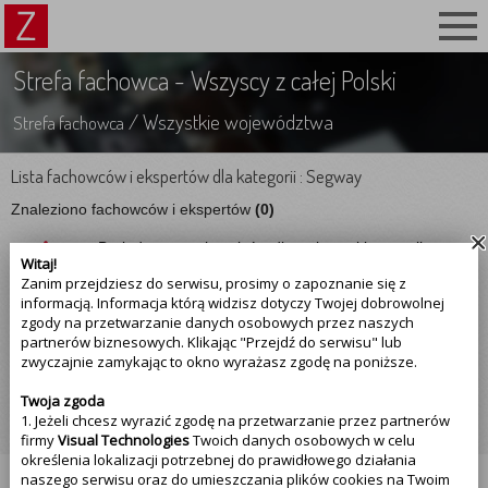
Strefa fachowca - Wszyscy z całej Polski
/ Wszystkie województwa
Strefa fachowca
Lista fachowców i ekspertów dla kategorii : Segway
Znaleziono fachowców i ekspertów
(0)
Brak dostępnych wpisów dla wybranej kategorii oraz
Witaj!
filtrów. Zmień dostępne filtry aby zobaczyć inne
wpisy.
Zanim przejdziesz do serwisu, prosimy o zapoznanie się z
informacją. Informacja którą widzisz dotyczy Twojej dobrowolnej
Ta kategoria była przeglądana
3
razy, jeżeli jesteś
zgody na przetwarzanie danych osobowych przez naszych
fachowcem z podanej kategorii, kliknij przycisk
partnerów biznesowych. Klikając "Przejdź do serwisu" lub
poniżej
zwyczajnie zamykając to okno wyrażasz zgodę na poniższe.
Jestem fachowcem i chcę się
Twoja zgoda
zarejestrować
1. Jeżeli chcesz wyrazić zgodę na przetwarzanie przez partnerów
firmy
Visual Technologies
Twoich danych osobowych w celu
określenia lokalizacji potrzebnej do prawidłowego działania
naszego serwisu oraz do umieszczania plików cookies na Twoim