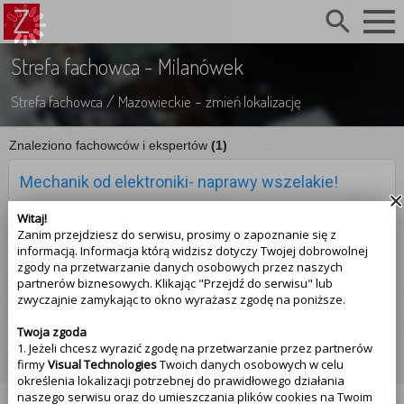
search
Strefa fachowca - Milanówek
/
-
Strefa fachowca
Mazowieckie
zmień lokalizację
Znaleziono fachowców i ekspertów
(1)
Mechanik od elektroniki- naprawy wszelakie!
☆☆☆☆☆
Witaj!
(0.00)
Opinii
:
0
Zanim przejdziesz do serwisu, prosimy o zapoznanie się z
informacją. Informacja którą widzisz dotyczy Twojej dobrowolnej
574-583-624
zgody na przetwarzanie danych osobowych przez naszych
partnerów biznesowych. Klikając "Przejdź do serwisu" lub
Jeszcze nie pracujemy, zapraszamy od godziny 18 - 22
zwyczajnie zamykając to okno wyrażasz zgodę na poniższe.
Milanówek
Czubińska 11
Twoja zgoda
1. Jeżeli chcesz wyrazić zgodę na przetwarzanie przez partnerów
Zobacz szczegóły
firmy
Visual Technologies
Twoich danych osobowych w celu
określenia lokalizacji potrzebnej do prawidłowego działania
naszego serwisu oraz do umieszczania plików cookies na Twoim