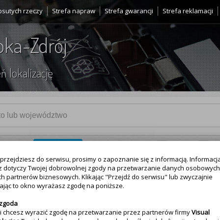
psutych rzeczy
Strefa napraw
Strefa gwarancji
Strefa reklamacji
bka-Zdrój
ń lokalizację
howcem? -
zarejestruj się
Naprawa
Se
przejdziesz do serwisu, prosimy o zapoznanie się z informacją. Informacja
z dotyczy Twojej dobrowolnej zgody na przetwarzanie danych osobowych
Dane kontaktowe
h partnerów biznesowych. Klikając "Przejdź do serwisu" lub zwyczajnie
jąc to okno wyrażasz zgodę na poniższe.
Wyświetl
 komputerów PC, laptopòw, tefefonòw. Konfiguracja
 zgoda
ięcej
eli chcesz wyrazić zgodę na przetwarzanie przez partnerów firmy
Visual