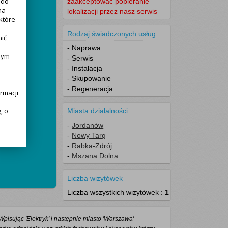
 do
zaakceptować pobieranie
na
lokalizacji przez nasz serwis
które
Rodzaj świadczonych usług
nić
- Naprawa
rym
- Serwis
- Instalacja
- Skupowanie
- Regeneracja
rmacji
, o
Miasta działalności
-
Jordanów
-
Nowy Targ
-
Rabka-Zdrój
-
Mszana Dolna
alnie
Liczba wizytówek
Liczba wszystkich wizytówek :
1
h:
li
pisując 'Elektryk' i następnie miasto 'Warszawa'