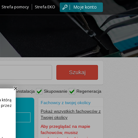
Strefa pomocy
Strefa EKO
Moje konto
Szukaj
rwis
Instalacja
Skupowanie
Regeneracja
 którą
Fachowcy z twojej okolicy
 przez
Pokaż wszystkich fachowców z
Twojej okolicy
 numer
Aby przeglądać na mapie
fachowców, musisz