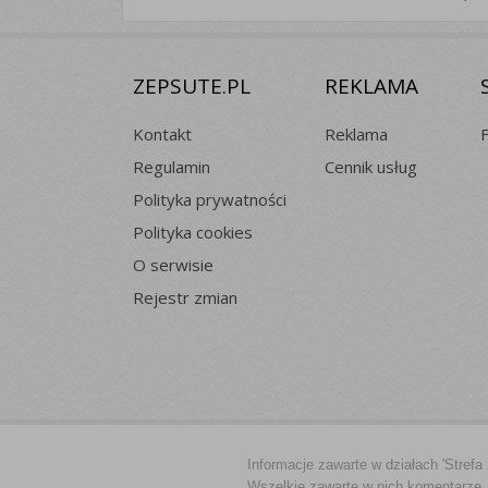
ZEPSUTE.PL
REKLAMA
Kontakt
Reklama
Regulamin
Cennik usług
Polityka prywatności
Polityka cookies
O serwisie
Rejestr zmian
Informacje zawarte w działach 'Strefa
Wszelkie zawarte w nich komentarze, 