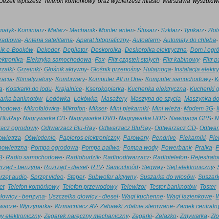
Jeżeli wpiszesz 'Telefon komórkowy' oraz wybierzesz miasto 'Warszawa' wyszukiw
anie dostępu do wszystkich zgromadzonych przez nas Twoich danych
ych, do ich sprostowania a także do ich usunięcia lub ograniczenia
arzania.
rmatyk
·
Kominiarz
·
Malarz
·
Mechanik
·
Monter anten
·
Ślusarz
·
Szklarz
·
Tynkarz
·
Złot
radiowa
·
Antena satelitarna
·
Aparat fotograficzny
·
Autoalarm
·
Automaty do chleba
eżnie od wszystkiego mamy nadzieję że nasz serwis spełni Twoje oczekiwa
nik e-Booków
·
Dekoder
·
Depilator
·
Deskorolka
·
Deskorolka elektryczna
·
Dom i ogr
 zepsute.pl
ektronika
·
Elektryka samochodowa
·
Fax
·
Filtr cząstek stałych
·
Filtr kabinowy
·
Filtr 
rzałki
·
Grzejniki
·
Głośnik aktywny
·
Głośnik przenośny
·
Hulajnoga
·
Instalacja elektr
zacja
·
Klimatyzatory
·
Kombiwary
·
Komputer All in One
·
Komputer samochodowy
·
K
a
·
Kostkarki do lodu
·
Krajalnice
·
Kserokopiarka
·
Kuchenka elektryczna
·
Kuchenki 
zarka banknotów
·
Lodówka
·
Lokówka
·
Masażery
·
Maszyna do szycia
·
Maszynka do
chodowa
·
Mikrofalówka
·
Mikrofon
·
Mikser
·
Mini piekarniki
·
Mini wieża
·
Modem 3G
·
 BluRay
·
Nagrywarka CD
·
Nagrywarka DVD
·
Nagrywarka HDD
·
Nawigacja GPS
·
N
zacz ogrodowy
·
Odtwarzacz Blu-Ray
·
Odtwarzacz BluRay
·
Odtwarzacz CD
·
Odtwar
owietrza
·
Oświetlenie
·
Papieros elektroniczny
·
Parowary
·
Pendrive
·
Piekarniki
·
Pie
powietrzna
·
Pompa ogrodowa
·
Pompa paliwa
·
Pompa wody
·
Powerbank
·
Pralka
·
P
B
·
Radio samochodowe
·
Radiobudzik
·
Radioodtwarzacz
·
Radiotelefon
·
Rejestrato
rząd - benzyna
·
Rozrząd - diesel
·
RTV
·
Samochoód
·
Segway
·
Sejf elektroniczny
·
rzęt audio
·
Sprzęt video
·
Steper
·
Subwofer aktywny
·
Suszarka do włosów
·
Suszark
et
·
Telefon komórkowy
·
Telefon przewodowy
·
Telewizor
·
Tester banknotów
·
Toster
łowicy - benzyna
·
Uszczelka głowicy - diesel
·
Wagi kuchenne
·
Wagi łazienkowe
·
W
iwacze
·
Wyrzynarka
·
Wzmacniacz AV
·
Zabawki zdalnie sterowane
·
Zamek centraln
y elektroniczny
·
Zegarek naręczny mechaniczny
·
Zegarki
·
Żelazko
·
Zmywarka
·
Zło