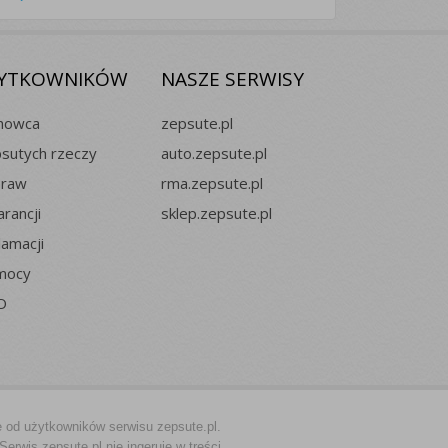
ŻYTKOWNIKÓW
NASZE SERWISY
chowca
zepsute.pl
psutych rzeczy
auto.zepsute.pl
praw
rma.zepsute.pl
rancji
sklep.zepsute.pl
lamacji
mocy
O
ie od użytkowników serwisu zepsute.pl.
rwis zepsute.pl nie ingeruje w treści