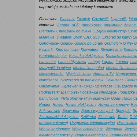
wyszukiwarka znajdzie wszystkich elektryków z Warszawy. 
2. Żąd
osobow
naprawiają uszkodzone telefony komórkowe.
przetw
Fachowiec :
Blacharz
·
Elektryk
·
Gazownik
·
Hydraulik
·
Info
Naprawa :
Aerator
·
AGD
·
Amortyzator
·
Amplituner
·
Antena 
Niezal
Blendery
·
Chłodziarki do mleka
·
Czajnik elektryczny
·
Czyt
Zespół
laserowa
·
Dyktafon
·
Dysk HDD, SSD
·
Ekspres do kawy
·
El
Gofrownice
·
Golarki
·
Golarki do ubrań
·
Gramofon
·
Grille
·
G
Kawiarki
·
Kino domowe
·
Klawiatura
·
Klimatyzacja
·
Klimaty
Kontroler do gier
·
Kosiarka elektryczna
·
Kosiarka spalinow
Laminator
·
Lampa błyskowa
·
Lampy
·
Laptop
·
Latarka
·
Lic
Maszynki do mięsa
·
Mechanika ogólna
·
Mechanika samo
Młotowiertarka
·
Młynki do kawy
·
Nadajnik TV
·
Nagrywarka
Nawilżacze
·
Niszczarka do banknotów
·
Odkurzacz
·
Odkur
Ogrzewanie
·
Ogrzewanie
·
Okap
·
Opiekacze
·
Osuszacze p
Podkaszarki spalinowe
·
Podstawka chłodząca
·
Poduszka 
hamulcowe
·
Płyta główna
·
Płyty grzewcze
·
Quad
·
Radio C
Router
·
Rower
·
Rower elektryczny
·
Rower treningowy
·
Roz
Sokowirówki
·
Spawarka
·
Sport i wypoczynek
·
Sprzęgło
·
Sp
Szczoteczki elektryczne
·
Szlifierka
·
Słuchawki
·
Tablet
·
Tabl
do waty cukrowej
·
Urządzenie wielofunkcyjne
·
Uszczelka g
Wiosło treningowe
·
Witryny chłodnicze
·
Wkrętarka
·
Wtrysk
elektromechaniczny
·
Zegar elektroniczny
·
Zegarek naręczn