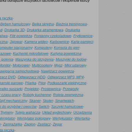
arka odnajdzie wszystkich fachowców i ekspertów którzy
a rączka
·
·
Bęben hamulcowy
·
Belka skrętna
·
Bieżnia treningowa
·
nia :)
ód
·
Drukarka 3D
·
Drukarka atramentowa
·
Drukarka
paliwa
·
Filtr powietrza
·
Fontanny czekoladowe
·
Frytkownice
·
yczna
·
Jajowar
·
Kamera wideo
·
Karbownice
·
Karta pamięci
·
omputer stacjonarny
·
Komputery
·
Konsola do gier
·
gazowe
·
Kuchenki mikrofalowe
·
Kurtyna powietrzna
·
 golenia
·
Maszynka do strzyżenia
·
Maszynki do lodów
·
Monitor
·
Motorower
·
Multicookery
·
Mysz
·
Młot udarowy
·
awigacja samochodowa
·
Nawilżacz powietrza
·
zacz DVD
·
Odtwarzacz HDD
·
Odtwarzacz MP3, MP4
·
karniki parowe
·
Pilarka
·
Pilot
·
Podkaszarki elektryczne
·
ralko suszarki
·
Projektor
·
Prostownica
·
Przewody
r czasu pracy
·
Roboty kuchenne
·
Roleta zewnętrzna
·
Sejf mechaniczny
·
Skaner
·
Skuter
·
Smartwatch
·
i do grzybów i owoców
·
Switch
·
Szczęki hamulcowe
·
·
Trymery
·
Tuleja wahacza
·
Układ wydechowy
·
Urządzenia
entylator
·
Wentylator pokojowy
·
Wertykulator
·
Wiertarka
·
y
·
Zamrażarka
·
Zapłon
·
Zasilacz
·
Zegar
ta rączka
·