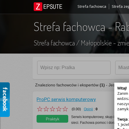
Strefa fachowca
Strefa ze
Strefa fachowca - Ra
Strefa fachowca
/
Małopolskie
-
zmie
Znaleziono fachowców i ekspertów
(1)
- Jesteś fac
Witaj!
Zanim 
widzis
ProPC serwis komputerowy
naszyc
☆☆☆☆☆
zamyka
(0.00)
Opinii
:
0
Serwis komputerowy, skup i sprzedaż
Praktyk
Twoja
sieci. Fachowa pomoc i doradztwo.
w
1. Jeż