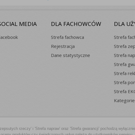
SOCIAL MEDIA
DLA FACHOWCÓW
DLA U
Facebook
Strefa fachowca
Strefa fa
Rejestracja
Strefa ze
Dane statystyczne
Strefa na
Strefa gwa
Strefa rek
Strefa po
Strefa EK
Kategorie
 zepsutych rzeczy' i 'Strefa napraw' oraz 'Strefa gwarancji' pochodzą wyłączn
oceny produktów czy świadczonych usług należą do użytkowników serwisu. Se