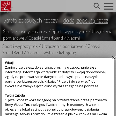
search
Strefa zepsutych rzeczy -
dodaj zepsutą rzecz
Strefa zepsutych rzeczy
/
Sport i wypoczynek
/
Urządzenia
pomiarowe
/
Opaski SmartBand
/
Xiaomi
Sport i wypoczynek
/
Urządzenia pomiarowe
/
Opaski
SmartBand
/
Xiaomi
-
Wybierz kategorię
Witaj!
Sport i wypoczynek
Zanim przejdziesz do serwisu, prosimy o zapoznanie się z
informacją. Informacja którą widzisz dotyczy Twojej dobrowolnej
Urządzenia pomiarowe
zgody na przetwarzanie danych osobowych przez naszych
partnerów biznesowych. Klikając "Przejdź do serwisu" lub
zwyczajnie zamykając to okno wyrażasz zgodę na poniższe.
Opaski SmartBand
Twoja zgoda
Xiaomi
1. Jeżeli chcesz wyrazić zgodę na przetwarzanie przez partnerów
firmy
Visual Technologies
Twoich danych osobowych w celu
określenia lokalizacji potrzebnej do prawidłowego działania
Najczęściej psujące się
opaski smartband xiaomi
naszego serwisu oraz do umieszczania plików cookies na Twoim