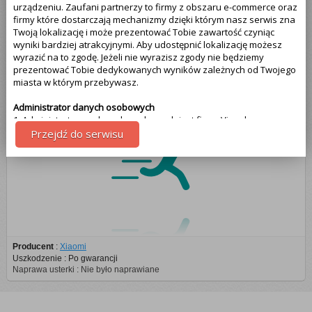
SilverCrest (1)
urządzeniu. Zaufani partnerzy to firmy z obszaru e-commerce oraz
firmy które dostarczają mechanizmy dzięki którym nasz serwis zna
Twoją lokalizację i może prezentować Tobie zawartość czyniąc
Xiaomi (1)
wyniki bardziej atrakcyjnymi. Aby udostępnić lokalizację możesz
wyrazić na to zgodę. Jeżeli nie wyrazisz zgody nie będziemy
prezentować Tobie dedykowanych wyników zależnych od Twojego
miasta w którym przebywasz.
Opaska Xiaomi
Administrator danych osobowych
1. Administratorem danych osobowych jest firma Visual
Technologies, więcej informacji na temat naszej firmy znajdziesz na
Przejdź do serwisu
samym dole strony - klikając na link kontakt. Pamiętaj że Twoja
zgoda może być w każdej chwili cofnięta. Jeżeli wyrażasz zgodę, o
którą wyżej prosimy, administratorami Twoich danych osobowych
będą także partnerzy. Lista partnerów jest dostępna w polityce
prywatności serwisu.
Cel przetwarzania danych
1.Celem przetwarzania danych jest dostosowanie treści serwisu do
tego co aktualnie oglądasz. Więcej szczegółowych informacji
Producent
:
Xiaomi
odnajdziesz w polityce prywatności naszego serwisu na samym
Uszkodzenie : Po gwarancji
dole - link polityka prywatności.
Naprawa usterki : Nie było naprawiane
Uprawnienia z tytułu przetwarzania danych
Przysługują Tobie następujące uprawnienia z tytułu przetwarzania