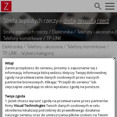
search
Strefa zepsutych rzeczy -
dodaj zepsutą rzecz
Strefa zepsutych rzeczy
/
Elektronika
/
Telefony i akcesoria
/
Telefony komórkowe
/
TP-LINK
Elektronika
/
Telefony i akcesoria
/
Telefony komórkowe
/
TP-LINK
-
Wybierz kategorię
Witaj!
Elektronika
Zanim przejdziesz do serwisu, prosimy o zapoznanie się z
informacją. Informacja którą widzisz dotyczy Twojej dobrowolnej
Telefony i akcesoria
zgody na przetwarzanie danych osobowych przez naszych
partnerów biznesowych. Klikając "Przejdź do serwisu" lub
zwyczajnie zamykając to okno wyrażasz zgodę na poniższe.
Telefony komórkowe
Twoja zgoda
TP-LINK
1. Jeżeli chcesz wyrazić zgodę na przetwarzanie przez partnerów
firmy
Visual Technologies
Twoich danych osobowych w celu
określenia lokalizacji potrzebnej do prawidłowego działania
Najczęściej psujące się
telefony komórkowe tp-link
naszego serwisu oraz do umieszczania plików cookies na Twoim