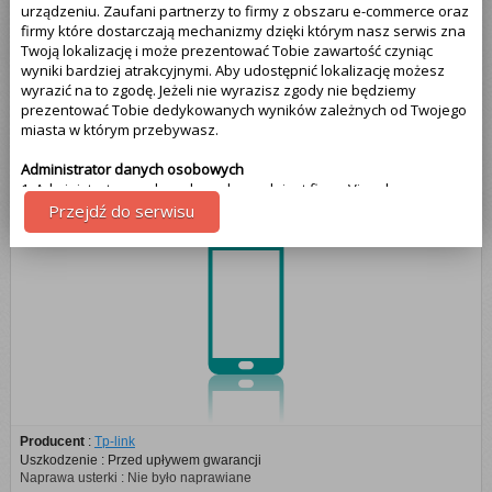
TP-LINK (1)
urządzeniu. Zaufani partnerzy to firmy z obszaru e-commerce oraz
firmy które dostarczają mechanizmy dzięki którym nasz serwis zna
Twoją lokalizację i może prezentować Tobie zawartość czyniąc
HTC (1)
wyniki bardziej atrakcyjnymi. Aby udostępnić lokalizację możesz
wyrazić na to zgodę. Jeżeli nie wyrazisz zgody nie będziemy
prezentować Tobie dedykowanych wyników zależnych od Twojego
Samsung (1)
miasta w którym przebywasz.
Administrator danych osobowych
Telefon komórkowy TP-LINK
1. Administratorem danych osobowych jest firma Visual
Technologies, więcej informacji na temat naszej firmy znajdziesz na
Przejdź do serwisu
samym dole strony - klikając na link kontakt. Pamiętaj że Twoja
zgoda może być w każdej chwili cofnięta. Jeżeli wyrażasz zgodę, o
którą wyżej prosimy, administratorami Twoich danych osobowych
będą także partnerzy. Lista partnerów jest dostępna w polityce
prywatności serwisu.
Cel przetwarzania danych
1.Celem przetwarzania danych jest dostosowanie treści serwisu do
tego co aktualnie oglądasz. Więcej szczegółowych informacji
odnajdziesz w polityce prywatności naszego serwisu na samym
dole - link polityka prywatności.
Producent
:
Tp-link
Uszkodzenie : Przed upływem gwarancji
Uprawnienia z tytułu przetwarzania danych
Naprawa usterki : Nie było naprawiane
Przysługują Tobie następujące uprawnienia z tytułu przetwarzania