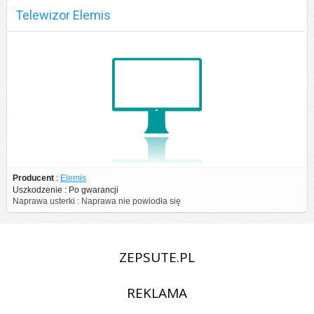
Twoich danych:
Telewizor Elemis
1. Jeśli posiadamy Twoją zgodę na przetwarzanie danych możesz ją
w każdej chwili wycofać.
2. Żądanie dostępu do wszystkich zgromadzonych przez nas
Twoich danych osobowych, do ich sprostowania a także do ich
usunięcia lub ograniczenia przetwarzania.
Niezależnie od wszystkiego mamy nadzieję że nasz serwis spełni
Twoje oczekiwania :)
Zespół zepsute.pl
Producent
:
Elemis
Uszkodzenie : Po gwarancji
Naprawa usterki : Naprawa nie powiodła się
ZEPSUTE.PL
REKLAMA