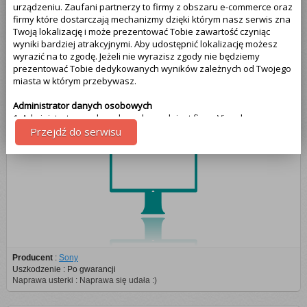
urządzeniu. Zaufani partnerzy to firmy z obszaru e-commerce oraz
Grundig (1)
firmy które dostarczają mechanizmy dzięki którym nasz serwis zna
Twoją lokalizację i może prezentować Tobie zawartość czyniąc
wyniki bardziej atrakcyjnymi. Aby udostępnić lokalizację możesz
LG (1)
wyrazić na to zgodę. Jeżeli nie wyrazisz zgody nie będziemy
prezentować Tobie dedykowanych wyników zależnych od Twojego
miasta w którym przebywasz.
Telewizor Sony
Administrator danych osobowych
1. Administratorem danych osobowych jest firma Visual
Technologies, więcej informacji na temat naszej firmy znajdziesz na
Przejdź do serwisu
samym dole strony - klikając na link kontakt. Pamiętaj że Twoja
zgoda może być w każdej chwili cofnięta. Jeżeli wyrażasz zgodę, o
którą wyżej prosimy, administratorami Twoich danych osobowych
będą także partnerzy. Lista partnerów jest dostępna w polityce
prywatności serwisu.
Cel przetwarzania danych
1.Celem przetwarzania danych jest dostosowanie treści serwisu do
tego co aktualnie oglądasz. Więcej szczegółowych informacji
odnajdziesz w polityce prywatności naszego serwisu na samym
Producent
:
Sony
dole - link polityka prywatności.
Uszkodzenie : Po gwarancji
Naprawa usterki : Naprawa się udała :)
Uprawnienia z tytułu przetwarzania danych
Przysługują Tobie następujące uprawnienia z tytułu przetwarzania