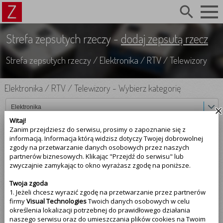
search
Strefa zepsutych rzeczy -
dodaj zepsutą rzecz
Strefa zepsutych rzeczy
/
Elektronika
/
RTV
/
Telewizory
Elektronika
/
RTV
/
Telewizory
-
Wybierz kategorię
Elektronika
Witaj!
Zanim przejdziesz do serwisu, prosimy o zapoznanie się z
RTV
informacją. Informacja którą widzisz dotyczy Twojej dobrowolnej
zgody na przetwarzanie danych osobowych przez naszych
Telewizory
partnerów biznesowych. Klikając "Przejdź do serwisu" lub
zwyczajnie zamykając to okno wyrażasz zgodę na poniższe.
Marka producenta
Twoja zgoda
1. Jeżeli chcesz wyrazić zgodę na przetwarzanie przez partnerów
Najczęściej psujące się
telewizory
firmy
Visual Technologies
Twoich danych osobowych w celu
określenia lokalizacji potrzebnej do prawidłowego działania
Sony (2)
naszego serwisu oraz do umieszczania plików cookies na Twoim