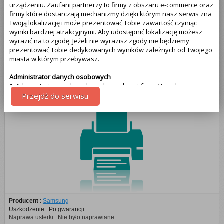
Samsung (1)
urządzeniu. Zaufani partnerzy to firmy z obszaru e-commerce oraz
firmy które dostarczają mechanizmy dzięki którym nasz serwis zna
Twoją lokalizację i może prezentować Tobie zawartość czyniąc
HP (1)
wyniki bardziej atrakcyjnymi. Aby udostępnić lokalizację możesz
wyrazić na to zgodę. Jeżeli nie wyrazisz zgody nie będziemy
prezentować Tobie dedykowanych wyników zależnych od Twojego
Brother (1)
miasta w którym przebywasz.
Administrator danych osobowych
Drukarka laserowa Samsung
1. Administratorem danych osobowych jest firma Visual
Technologies, więcej informacji na temat naszej firmy znajdziesz na
Przejdź do serwisu
samym dole strony - klikając na link kontakt. Pamiętaj że Twoja
zgoda może być w każdej chwili cofnięta. Jeżeli wyrażasz zgodę, o
którą wyżej prosimy, administratorami Twoich danych osobowych
będą także partnerzy. Lista partnerów jest dostępna w polityce
prywatności serwisu.
Cel przetwarzania danych
1.Celem przetwarzania danych jest dostosowanie treści serwisu do
tego co aktualnie oglądasz. Więcej szczegółowych informacji
odnajdziesz w polityce prywatności naszego serwisu na samym
dole - link polityka prywatności.
Producent
:
Samsung
Uszkodzenie : Po gwarancji
Uprawnienia z tytułu przetwarzania danych
Naprawa usterki : Nie było naprawiane
Przysługują Tobie następujące uprawnienia z tytułu przetwarzania