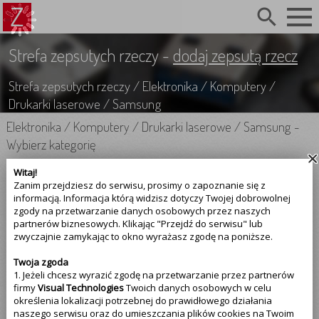
search
Strefa zepsutych rzeczy -
dodaj zepsutą rzecz
Strefa zepsutych rzeczy
/
Elektronika
/
Komputery
/
Drukarki laserowe
/
Samsung
Elektronika
/
Komputery
/
Drukarki laserowe
/
Samsung
-
Wybierz kategorię
Witaj!
Elektronika
Zanim przejdziesz do serwisu, prosimy o zapoznanie się z
informacją. Informacja którą widzisz dotyczy Twojej dobrowolnej
Komputery
zgody na przetwarzanie danych osobowych przez naszych
partnerów biznesowych. Klikając "Przejdź do serwisu" lub
zwyczajnie zamykając to okno wyrażasz zgodę na poniższe.
Drukarki laserowe
Twoja zgoda
Samsung
1. Jeżeli chcesz wyrazić zgodę na przetwarzanie przez partnerów
firmy
Visual Technologies
Twoich danych osobowych w celu
określenia lokalizacji potrzebnej do prawidłowego działania
Najczęściej psujące się
drukarki laserowe samsung
naszego serwisu oraz do umieszczania plików cookies na Twoim