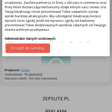
urządzeniu. Zaufani partnerzy to firmy z obszaru e-commerce oraz
firmy które dostarczają mechanizmy dzięki którym nasz serwis zna
Twoją lokalizację i może prezentować Tobie zawartość czyniąc
Zmywarka Amica
wyniki bardziej atrakcyjnymi. Aby udostępnić lokalizację możesz
wyrazić na to zgodę. Jeżeli nie wyrazisz zgody nie będziemy
prezentować Tobie dedykowanych wyników zależnych od Twojego
miasta w którym przebywasz.
Administrator danych osobowych
1. Administratorem danych osobowych jest firma Visual
Technologies, więcej informacji na temat naszej firmy znajdziesz na
Przejdź do serwisu
samym dole strony - klikając na link kontakt. Pamiętaj że Twoja
zgoda może być w każdej chwili cofnięta. Jeżeli wyrażasz zgodę, o
którą wyżej prosimy, administratorami Twoich danych osobowych
będą także partnerzy. Lista partnerów jest dostępna w polityce
prywatności serwisu.
Producent
:
Amica
Uszkodzenie : Po gwarancji
Naprawa usterki : Nie było naprawiane
Cel przetwarzania danych
1.Celem przetwarzania danych jest dostosowanie treści serwisu do
tego co aktualnie oglądasz. Więcej szczegółowych informacji
odnajdziesz w polityce prywatności naszego serwisu na samym
dole - link polityka prywatności.
ZEPSUTE.PL
Uprawnienia z tytułu przetwarzania danych
REKLAMA
Przysługują Tobie następujące uprawnienia z tytułu przetwarzania