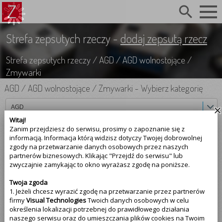
search
Strefa zepsutych rzeczy -
dodaj zepsutą rzecz
Strefa zepsutych rzeczy
/
AGD
/
AGD wolnostojące
/
Zmywarki
AGD
/
AGD wolnostojące
/
Zmywarki
-
Wybierz kategorię
AGD
Witaj!
Zanim przejdziesz do serwisu, prosimy o zapoznanie się z
AGD wolnostojące
informacją. Informacja którą widzisz dotyczy Twojej dobrowolnej
zgody na przetwarzanie danych osobowych przez naszych
Zmywarki
partnerów biznesowych. Klikając "Przejdź do serwisu" lub
zwyczajnie zamykając to okno wyrażasz zgodę na poniższe.
Marka producenta
Twoja zgoda
1. Jeżeli chcesz wyrazić zgodę na przetwarzanie przez partnerów
Najczęściej psujące się
zmywarki
firmy
Visual Technologies
Twoich danych osobowych w celu
określenia lokalizacji potrzebnej do prawidłowego działania
Amica (1)
naszego serwisu oraz do umieszczania plików cookies na Twoim