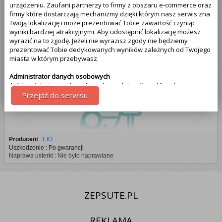
urządzeniu. Zaufani partnerzy to firmy z obszaru e-commerce oraz
firmy które dostarczają mechanizmy dzięki którym nasz serwis zna
Twoją lokalizację i może prezentować Tobie zawartość czyniąc
Odkurzacz EIO
wyniki bardziej atrakcyjnymi. Aby udostępnić lokalizację możesz
wyrazić na to zgodę. Jeżeli nie wyrazisz zgody nie będziemy
prezentować Tobie dedykowanych wyników zależnych od Twojego
miasta w którym przebywasz.
Administrator danych osobowych
1. Administratorem danych osobowych jest firma Visual
Technologies, więcej informacji na temat naszej firmy znajdziesz na
Przejdź do serwisu
samym dole strony - klikając na link kontakt. Pamiętaj że Twoja
zgoda może być w każdej chwili cofnięta. Jeżeli wyrażasz zgodę, o
którą wyżej prosimy, administratorami Twoich danych osobowych
będą także partnerzy. Lista partnerów jest dostępna w polityce
prywatności serwisu.
Producent
:
EIO
Uszkodzenie : Po gwarancji
Naprawa usterki : Nie było naprawiane
Cel przetwarzania danych
1.Celem przetwarzania danych jest dostosowanie treści serwisu do
tego co aktualnie oglądasz. Więcej szczegółowych informacji
odnajdziesz w polityce prywatności naszego serwisu na samym
dole - link polityka prywatności.
ZEPSUTE.PL
Uprawnienia z tytułu przetwarzania danych
REKLAMA
Przysługują Tobie następujące uprawnienia z tytułu przetwarzania