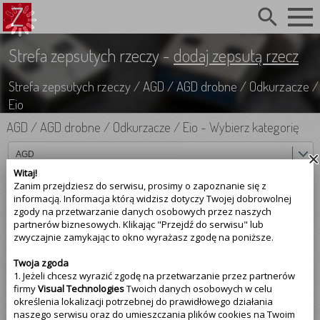
search
Strefa zepsutych rzeczy -
dodaj zepsutą rzecz
Strefa zepsutych rzeczy
/
AGD
/
AGD drobne
/
Odkurzacze
/
Eio
AGD
/
AGD drobne
/
Odkurzacze
/
Eio
-
Wybierz kategorię
AGD
Witaj!
Zanim przejdziesz do serwisu, prosimy o zapoznanie się z
AGD drobne
informacją. Informacja którą widzisz dotyczy Twojej dobrowolnej
zgody na przetwarzanie danych osobowych przez naszych
Odkurzacze
partnerów biznesowych. Klikając "Przejdź do serwisu" lub
zwyczajnie zamykając to okno wyrażasz zgodę na poniższe.
Eio
Twoja zgoda
1. Jeżeli chcesz wyrazić zgodę na przetwarzanie przez partnerów
Najczęściej psujące się
odkurzacze eio
firmy
Visual Technologies
Twoich danych osobowych w celu
określenia lokalizacji potrzebnej do prawidłowego działania
Eio (1)
naszego serwisu oraz do umieszczania plików cookies na Twoim