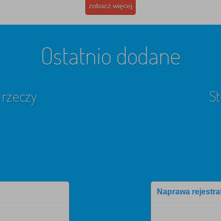
zobacz więcej
Ostatnio dodane
 rzeczy
St
Naprawa rejestr