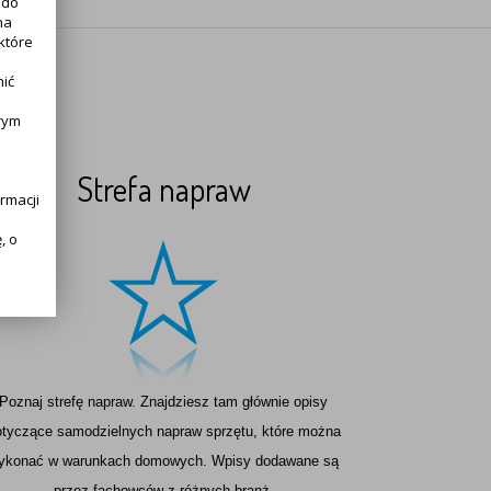
 do
na
które
nić
rym
Strefa napraw
rmacji
, o
alnie
Poznaj strefę napraw. Znajdziesz tam głównie opisy
otyczące samodzielnych napraw sprzętu, które można
h:
li
ykonać w warunkach domowych. Wpisy dodawane są
przez fachowców z różnych branż.