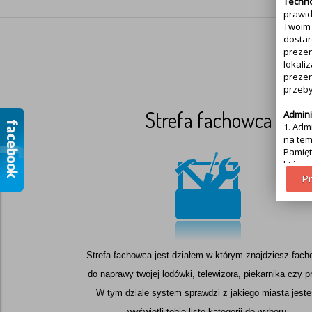
Techno
prawid
Twoim 
dostar
prezen
lokali
prezen
przeb
Strefa fachowca
Admini
1. Adm
na tem
Pamięt
którą 
partne
Pr
Cel pr
1.Cele
ogląda
naszeg
Strefa fachowca jest działem w którym znajdziesz fac
Uprawn
do naprawy twojej lodówki, telewizora, piekarnika czy pr
Przysł
1. Jeś
W tym dziale system sprawdzi z jakiego miasta jeste
wycofa
wyświetli tobie listę kategorii do wyboru.