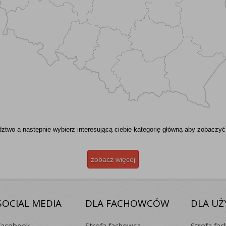
two a następnie wybierz interesującą ciebie kategorię główną aby zobaczyć
zobacz więcej
SOCIAL MEDIA
DLA FACHOWCÓW
DLA U
Facebook
Strefa fachowca
Strefa fa