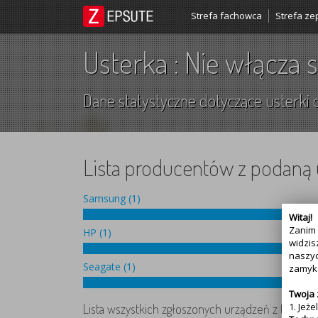
Strefa fachowca
Strefa ze
Usterka : Nie włącza s
Dane statystyczne dotyczące usterki d
Lista producentów z podaną 
Samsung (1)
Witaj!
Zanim 
HP (1)
widzis
naszyc
Seagate (1)
zamyka
Twoja
1. Jeż
Lista wszystkich zgłoszonych urządzeń z tą uster