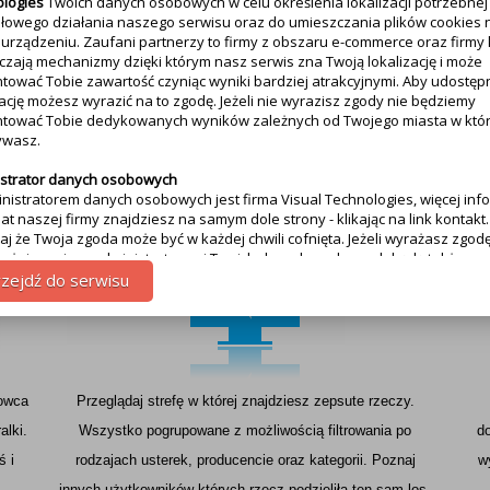
logies
Twoich danych osobowych w celu określenia lokalizacji potrzebnej
łowego działania naszego serwisu oraz do umieszczania plików cookies 
urządzeniu. Zaufani partnerzy to firmy z obszaru e-commerce oraz firmy 
czają mechanizmy dzięki którym nasz serwis zna Twoją lokalizację i może
Poznaj nasz serwis
tować Tobie zawartość czyniąc wyniki bardziej atrakcyjnymi. Aby udostęp
zację możesz wyrazić na to zgodę. Jeżeli nie wyrazisz zgody nie będziemy
tować Tobie dedykowanych wyników zależnych od Twojego miasta w któ
ywasz.
Strefa zepsutych rzeczy
strator danych osobowych
inistratorem danych osobowych jest firma Visual Technologies, więcej info
at naszej firmy znajdziesz na samym dole strony - klikając na link kontakt.
aj że Twoja zgoda może być w każdej chwili cofnięta. Jeżeli wyrażasz zgodę
wyżej prosimy, administratorami Twoich danych osobowych będą także
rzy. Lista partnerów jest dostępna w polityce prywatności serwisu.
zejdź do serwisu
zetwarzania danych
m przetwarzania danych jest dostosowanie treści serwisu do tego co aktu
sz. Więcej szczegółowych informacji odnajdziesz w polityce prywatności
o serwisu na samym dole - link polityka prywatności.
howca
Przeglądaj strefę w której znajdziesz zepsute rzeczy.
ienia z tytułu przetwarzania danych
alki.
Wszystko pogrupowane z możliwością filtrowania po
d
ugują Tobie następujące uprawnienia z tytułu przetwarzania Twoich danyc
li posiadamy Twoją zgodę na przetwarzanie danych możesz ją w każdej chwi
ś i
rodzajach usterek, producencie oraz kategorii. Poznaj
w
ć.
innych użytkowników których rzecz podzieliła ten sam los.