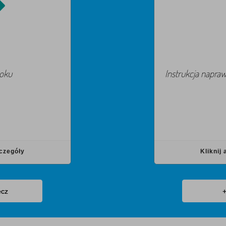
roku
Instrukcja napra
zczegóły
Kliknij
ecz
+