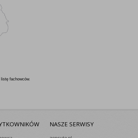
 listę fachowców.
ŻYTKOWNIKÓW
NASZE SERWISY
chowca
zepsute.pl