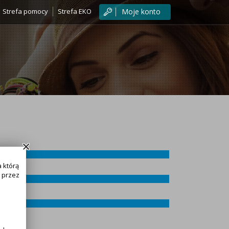
Strefa pomocy
Strefa EKO
Moje konto
 którą
 przez