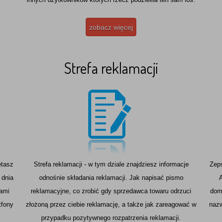
anie dostępu do wszystkich zgromadzonych przez nas Twoich danych
ych, do ich sprostowania a także do ich usunięcia lub ograniczenia
arzania.
zobacz więcej
eżnie od wszystkiego mamy nadzieję że nasz serwis spełni Twoje oczekiwa
 zepsute.pl
Strefa reklamacji
ętasz
Strefa reklamacji - w tym dziale znajdziesz informacje
Zeps
 dnia
odnośnie składania reklamacji. Jak napisać pismo
nami
reklamacyjne, co zrobić gdy sprzedawca towaru odrzuci
dom
tfony
złożoną przez ciebie reklamację, a także jak zareagować w
nazw
przypadku pozytywnego rozpatrzenia reklamacji.