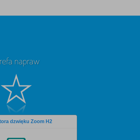
refa napraw
atora dzwięku Zoom H2