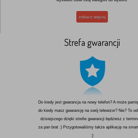
2. Żąd
osobow
przetw
zobacz więcej
Niezal
Zespół
Strefa gwarancji
Do kiedy jest gwarancja na nowy telefon? A może pami
do kiedy masz gwarancję na swój telewizor? Nie? To od
dzisiejszego dzięki strefie gwarancji będziesz z termi
za pan brat :) Przygotowaliśmy także aplikację na smar
:)