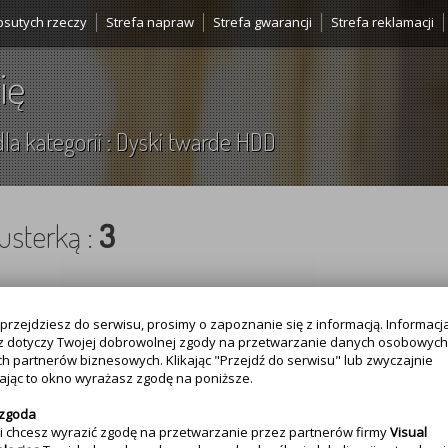
psutych rzeczy
Strefa napraw
Strefa gwarancji
Strefa reklamacji
ię
la kategorii : Dyski twarde HDD
usterką :
3
przejdziesz do serwisu, prosimy o zapoznanie się z informacją. Informacja
z dotyczy Twojej dobrowolnej zgody na przetwarzanie danych osobowych
h partnerów biznesowych. Klikając "Przejdź do serwisu" lub zwyczajnie
jąc to okno wyrażasz zgodę na poniższe.
 zgoda
eli chcesz wyrazić zgodę na przetwarzanie przez partnerów firmy
Visual
ką :
3