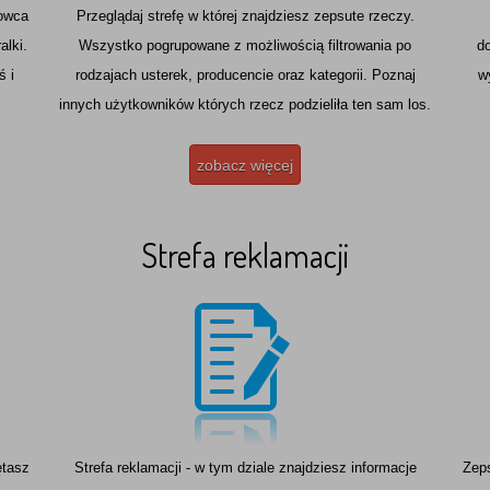
anie dostępu do wszystkich zgromadzonych przez nas Twoich danych
howca
Przeglądaj strefę w której znajdziesz zepsute rzeczy.
ych, do ich sprostowania a także do ich usunięcia lub ograniczenia
arzania.
alki.
Wszystko pogrupowane z możliwością filtrowania po
d
ś i
rodzajach usterek, producencie oraz kategorii. Poznaj
w
eżnie od wszystkiego mamy nadzieję że nasz serwis spełni Twoje oczekiwa
innych użytkowników których rzecz podzieliła ten sam los.
 zepsute.pl
zobacz więcej
Strefa reklamacji
ętasz
Strefa reklamacji - w tym dziale znajdziesz informacje
Zeps