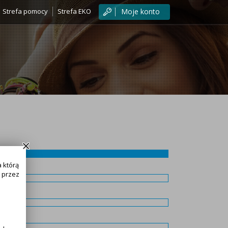
Strefa pomocy
Strefa EKO
Moje konto
 którą
 przez