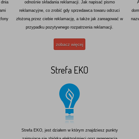
 dnia
odnośnie składania reklamacji. Jak napisać pismo
nami
reklamacyjne, co zrobić gdy sprzedawca towaru odrzuci
dom
tfony
złożoną przez ciebie reklamację, a także jak zareagować w
nazw
przypadku pozytywnego rozpatrzenia reklamacji.
zobacz więcej
Strefa EKO
Strefa EKO, jest działem w którym znajdziesz punkty
zajmujące się zbiórką elektrośmieci oraz regeneracją