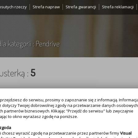
psutych rzeczy
Strefa napraw
Strefa gwarancji
Strefa reklamacji
la kategorii : Pendrive
usterką :
5
przejdziesz do serwisu, prosimy o zapoznanie się z informacją. Informacja
z dotyczy Twojej dobrowolnej zgody na przetwarzanie danych osobowych
h partnerów biznesowych. Klikając "Przejdź do serwisu" lub zwyczajnie
jąc to okno wyrażasz zgodę na poniższe.
 zgoda
eli chcesz wyrazić zgodę na przetwarzanie przez partnerów firmy
Visual