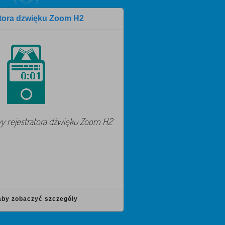
atora dzwięku Zoom H2
wy rejestratora dźwięku Zoom H2
 aby zobaczyć szczegóły