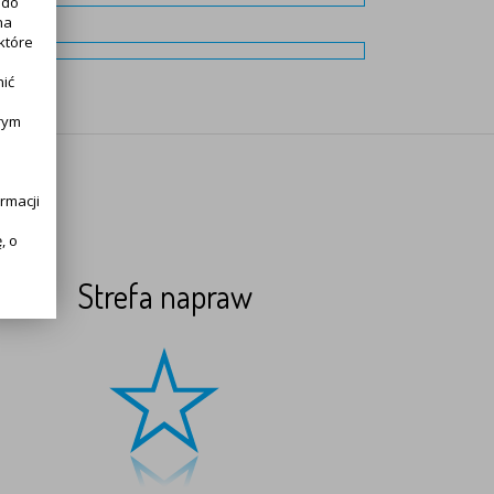
 do
na
które
nić
rym
rmacji
, o
Strefa napraw
alnie
h:
li