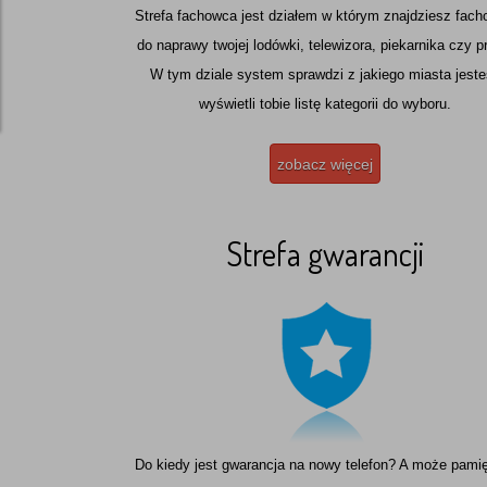
2. Żąd
Strefa fachowca jest działem w którym znajdziesz fac
osobow
przetw
do naprawy twojej lodówki, telewizora, piekarnika czy pr
W tym dziale system sprawdzi z jakiego miasta jeste
Niezal
wyświetli tobie listę kategorii do wyboru.
Zespół
zobacz więcej
Strefa gwarancji
Do kiedy jest gwarancja na nowy telefon? A może pami