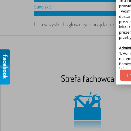
Techno
prawid
Sandisk (1)
Twoim 
dostar
prezen
Lista wszystkich zgłoszonych urządzeń z tą uster
lokali
prezen
przeb
Admini
1. Adm
na tem
Pamięt
którą 
partne
Pr
Strefa fachowca
Cel pr
1.Cele
ogląda
naszeg
Uprawn
Przysł
1. Jeś
wycofa