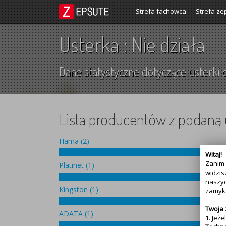
Strefa fachowca
Strefa ze
Usterka : Nie działa
Dane statystyczne dotyczące usterki d
Lista producentów z podaną 
Hama (2)
Witaj!
Zanim 
Platinet (1)
widzis
naszyc
Kingston (1)
zamyka
Twoja
ADATA (1)
1. Jeż