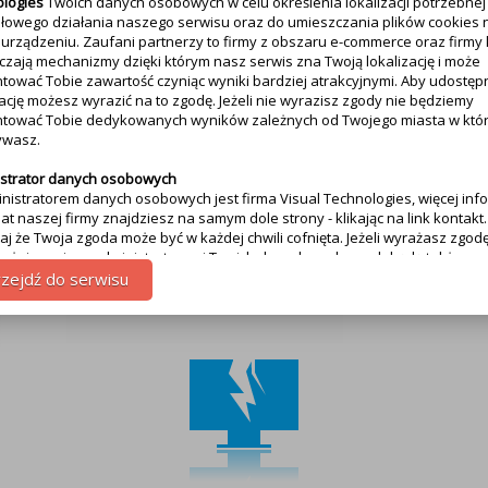
logies
Twoich danych osobowych w celu określenia lokalizacji potrzebnej
łowego działania naszego serwisu oraz do umieszczania plików cookies 
urządzeniu. Zaufani partnerzy to firmy z obszaru e-commerce oraz firmy 
czają mechanizmy dzięki którym nasz serwis zna Twoją lokalizację i może
tować Tobie zawartość czyniąc wyniki bardziej atrakcyjnymi. Aby udostęp
ką :
6
zację możesz wyrazić na to zgodę. Jeżeli nie wyrazisz zgody nie będziemy
tować Tobie dedykowanych wyników zależnych od Twojego miasta w któ
ywasz.
Poznaj nasz serwis
strator danych osobowych
inistratorem danych osobowych jest firma Visual Technologies, więcej info
at naszej firmy znajdziesz na samym dole strony - klikając na link kontakt.
aj że Twoja zgoda może być w każdej chwili cofnięta. Jeżeli wyrażasz zgodę
wyżej prosimy, administratorami Twoich danych osobowych będą także
rzy. Lista partnerów jest dostępna w polityce prywatności serwisu.
zejdź do serwisu
Strefa zepsutych rzeczy
zetwarzania danych
m przetwarzania danych jest dostosowanie treści serwisu do tego co aktu
sz. Więcej szczegółowych informacji odnajdziesz w polityce prywatności
o serwisu na samym dole - link polityka prywatności.
ienia z tytułu przetwarzania danych
ugują Tobie następujące uprawnienia z tytułu przetwarzania Twoich danyc
li posiadamy Twoją zgodę na przetwarzanie danych możesz ją w każdej chwi
ć.