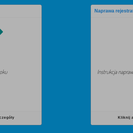
Naprawa rejestr
roku
Instrukcja napra
zczegóły
Kliknij