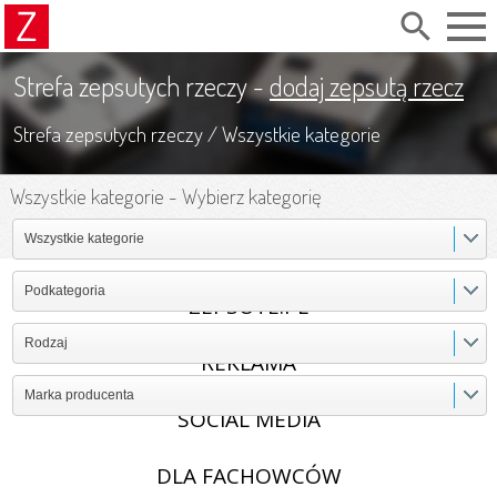
search
Strefa zepsutych rzeczy -
dodaj zepsutą rzecz
Strefa zepsutych rzeczy
/
Wszystkie kategorie
Wszystkie kategorie
-
Wybierz kategorię
Wszystkie kategorie
Podkategoria
ZEPSUTE.PL
Rodzaj
REKLAMA
Marka producenta
SOCIAL MEDIA
DLA FACHOWCÓW