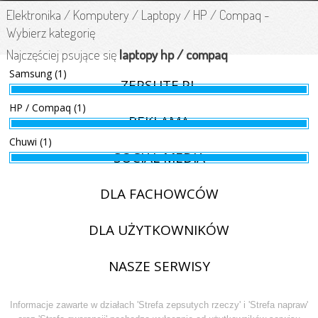
Elektronika
/
Komputery
/
Laptopy
/
HP / Compaq
-
Wybierz kategorię
Najczęściej psujące się
laptopy hp / compaq
Samsung (1)
ZEPSUTE.PL
HP / Compaq (1)
REKLAMA
Chuwi (1)
SOCIAL MEDIA
DLA FACHOWCÓW
DLA UŻYTKOWNIKÓW
NASZE SERWISY
Informacje zawarte w działach 'Strefa zepsutych rzeczy' i 'Strefa napraw'